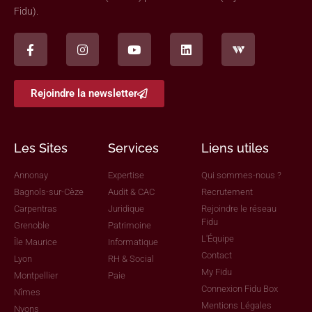
Fidu).
Rejoindre la newsletter
Les Sites
Services
Liens utiles
Annonay
Expertise
Qui sommes-nous ?
Bagnols-sur-Cèze
Audit & CAC
Recrutement
Carpentras
Juridique
Rejoindre le réseau
Fidu
Grenoble
Patrimoine
L'Équipe
Île Maurice
Informatique
Contact
Lyon
RH & Social
My Fidu
Montpellier
Paie
Connexion Fidu Box
Nîmes
Mentions Légales
Nyons