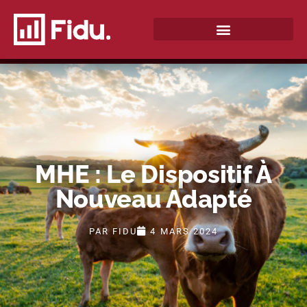
QUI SOMMES-NOUS ?
MHE : Le Dispositif À
Nouveau Adapté
PAR
FIDU
4 MARS 2024