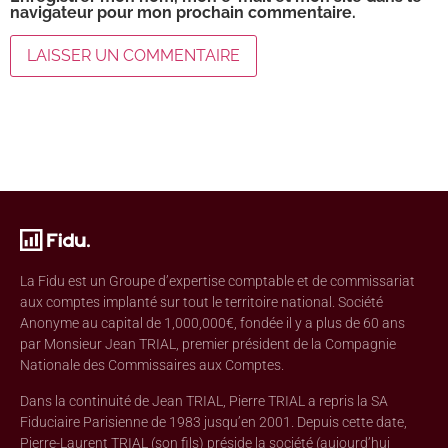
navigateur pour mon prochain commentaire.
La Fidu est un Groupe d’expertise comptable et de commissariat
aux comptes implanté sur tout le territoire national. Société
Anonyme au capital de 1,000,000€, fondée il y a plus de 60 ans
par Monsieur Jean TRIAL, premier président de la Compagnie
Nationale des Commissaires aux Comptes.
Dans la continuité de Jean TRIAL, Pierre TRIAL a repris la SA
Fiduciaire Parisienne de 1983 jusqu’en 2001. Depuis cette date,
Pierre-Laurent TRIAL (son fils) préside la société (aujourd’hui