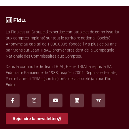
La Fidu est un Groupe d’expertise comptable et de commissariat
aux comptes implanté sur tout le territoire national. Société
Anonyme au capital de 1,000,000€, fondée il y a plus de 60 ans
par Monsieur Jean TRIAL, premier président de la Compagnie
Nationale des Commissaires aux Comptes.
Dans la continuité de Jean TRIAL, Pierre TRIAL a repris la SA
Fiduciaire Parisienne de 1983 jusqu’en 2001. Depuis cette date,
Pierre-Laurent TRIAL (son fils) préside la société (aujourd’hui
Fidu).
Rejoindre la newsletter