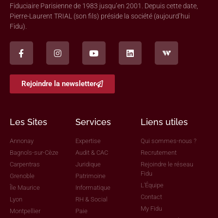
Fiduciaire Parisienne de 1983 jusqu’en 2001. Depuis cette date,
Pierre-Laurent TRIAL (son fils) préside la société (aujourd’hui
Fidu).
Rejoindre la newsletter
Les Sites
Services
Liens utiles
Annonay
Expertise
Qui sommes-nous ?
Bagnols-sur-Cèze
Audit & CAC
Recrutement
Carpentras
Juridique
Rejoindre le réseau
Fidu
Grenoble
Patrimoine
L'Équipe
Île Maurice
Informatique
Contact
Lyon
RH & Social
My Fidu
Montpellier
Paie