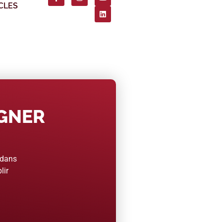
CLES
AGNER
 dans
lir