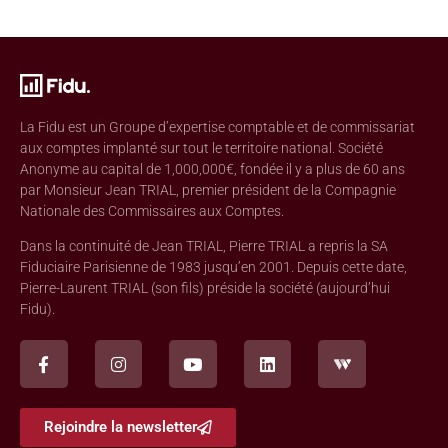
La Fidu est un Groupe d’expertise comptable et de commissariat
aux comptes implanté sur tout le territoire national. Société
Anonyme au capital de 1,000,000€, fondée il y a plus de 60 ans
par Monsieur Jean TRIAL, premier président de la Compagnie
Nationale des Commissaires aux Comptes.
Dans la continuité de Jean TRIAL, Pierre TRIAL a repris la SA
Fiduciaire Parisienne de 1983 jusqu’en 2001. Depuis cette date,
Pierre-Laurent TRIAL (son fils) préside la société (aujourd’hui
Fidu).
Rejoindre la newsletter