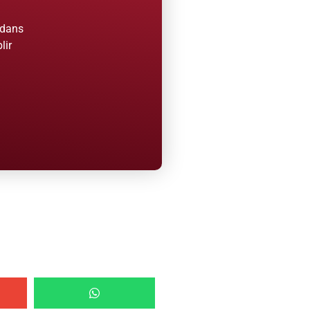
 dans
lir