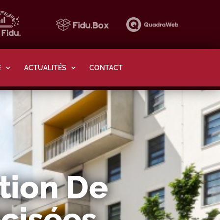
E
ACTUALITÉS
CONTACT
tion De
écisées