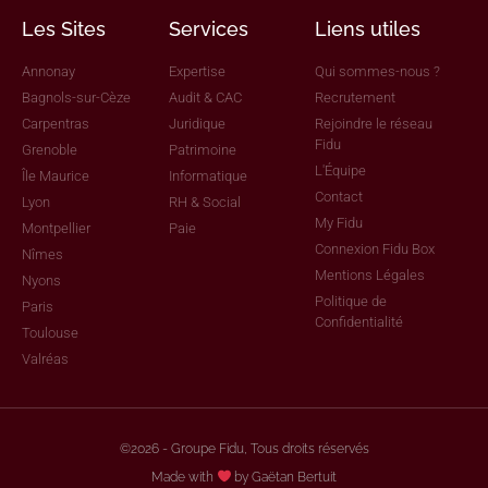
Les Sites
Services
Liens utiles
Annonay
Expertise
Qui sommes-nous ?
Bagnols-sur-Cèze
Audit & CAC
Recrutement
Carpentras
Juridique
Rejoindre le réseau
Fidu
Grenoble
Patrimoine
L'Équipe
Île Maurice
Informatique
Contact
Lyon
RH & Social
My Fidu
Montpellier
Paie
Connexion Fidu Box
Nîmes
Mentions Légales
Nyons
Politique de
Paris
Confidentialité
Toulouse
Valréas
©2026 - Groupe Fidu, Tous droits réservés
Made with
by Gaëtan Bertuit