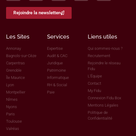
Rejoindre la newsletter
Les Sites
Services
Liens utiles
Annonay
Expertise
Qui sommes-nous ?
Bagnols-sur-Cèze
Audit & CAC
Recrutement
Carpentras
Juridique
Rejoindre le réseau
Fidu
Grenoble
Patrimoine
L'Équipe
Île Maurice
Informatique
Contact
Lyon
RH & Social
My Fidu
Montpellier
Paie
Connexion Fidu Box
Nîmes
Mentions Légales
Nyons
Politique de
Paris
Confidentialité
Toulouse
Valréas