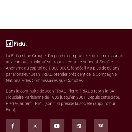
La Fidu est un Groupe d’expertise comptable et de commissariat
aux comptes implanté sur tout le territoire national. Société
Anonyme au capital de 1,000,000€, fondée il y a plus de 60 ans
par Monsieur Jean TRIAL, premier président de la Compagnie
Nationale des Commissaires aux Comptes.
Dans la continuité de Jean TRIAL, Pierre TRIAL a repris la SA
Fiduciaire Parisienne de 1983 jusqu’en 2001. Depuis cette date,
Pierre-Laurent TRIAL (son fils) préside la société (aujourd’hui
Fidu).