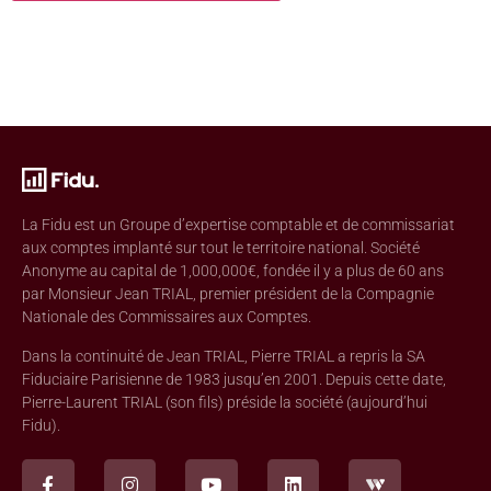
La Fidu est un Groupe d’expertise comptable et de commissariat
aux comptes implanté sur tout le territoire national. Société
Anonyme au capital de 1,000,000€, fondée il y a plus de 60 ans
par Monsieur Jean TRIAL, premier président de la Compagnie
Nationale des Commissaires aux Comptes.
Dans la continuité de Jean TRIAL, Pierre TRIAL a repris la SA
Fiduciaire Parisienne de 1983 jusqu’en 2001. Depuis cette date,
Pierre-Laurent TRIAL (son fils) préside la société (aujourd’hui
Fidu).