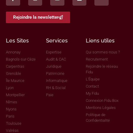
Rejoindre la newsletter
Les Sites
Services
Liens utiles
Annonay
Expertise
Qui sommes-nous ?
Bagnols-sur-Cèze
Audit & CAC
Recrutement
Carpentras
Juridique
Rejoindre le réseau
Fidu
Grenoble
Patrimoine
L'Équipe
Île Maurice
Informatique
Contact
Lyon
RH & Social
My Fidu
Montpellier
Paie
Connexion Fidu Box
Nîmes
Mentions Légales
Nyons
Politique de
Paris
Confidentialité
Toulouse
Valréas