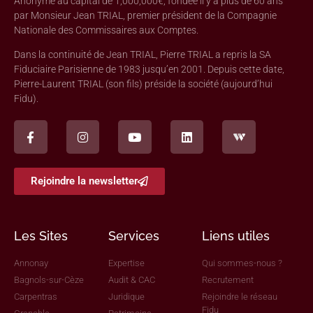
Anonyme au capital de 1,000,000€, fondée il y a plus de 60 ans
par Monsieur Jean TRIAL, premier président de la Compagnie
Nationale des Commissaires aux Comptes.
Dans la continuité de Jean TRIAL, Pierre TRIAL a repris la SA
Fiduciaire Parisienne de 1983 jusqu’en 2001. Depuis cette date,
Pierre-Laurent TRIAL (son fils) préside la société (aujourd’hui
Fidu).
Rejoindre la newsletter
Les Sites
Services
Liens utiles
Annonay
Expertise
Qui sommes-nous ?
Bagnols-sur-Cèze
Audit & CAC
Recrutement
Carpentras
Juridique
Rejoindre le réseau
Fidu