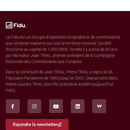
La Fidu est un Groupe d’expertise comptable et de commissariat
aux comptes implanté sur tout le territoire national. Société
Anonyme au capital de 1,000,000€, fondée il y a plus de 60 ans
par Monsieur Jean TRIAL, premier président de la Compagnie
Nationale des Commissaires aux Comptes.
Dans la continuité de Jean TRIAL, Pierre TRIAL a repris la SA
Fiduciaire Parisienne de 1983 jusqu’en 2001. Depuis cette date,
Pierre-Laurent TRIAL (son fils) préside la société (aujourd’hui
Fidu).
Rejoindre la newsletter