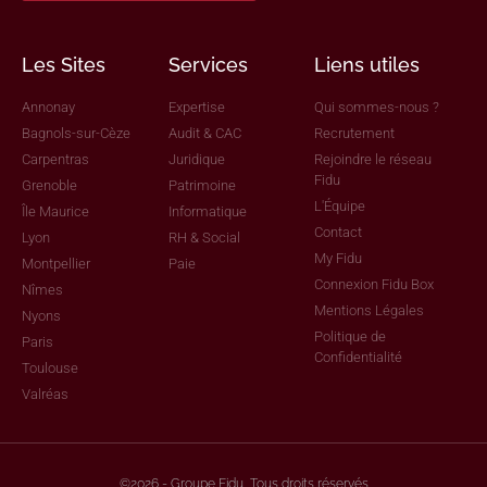
Les Sites
Services
Liens utiles
Annonay
Expertise
Qui sommes-nous ?
Bagnols-sur-Cèze
Audit & CAC
Recrutement
Carpentras
Juridique
Rejoindre le réseau
Fidu
Grenoble
Patrimoine
L'Équipe
Île Maurice
Informatique
Contact
Lyon
RH & Social
My Fidu
Montpellier
Paie
Connexion Fidu Box
Nîmes
Mentions Légales
Nyons
Politique de
Paris
Confidentialité
Toulouse
Valréas
©2026 - Groupe Fidu, Tous droits réservés