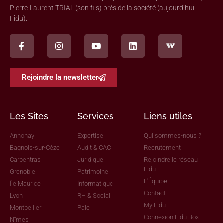
Pierre-Laurent TRIAL (son fils) préside la société (aujourd’hui
Fidu).
Rejoindre la newsletter
Les Sites
Services
Liens utiles
Annonay
Expertise
Qui sommes-nous ?
Bagnols-sur-Cèze
Audit & CAC
Recrutement
Carpentras
Juridique
Rejoindre le réseau
Fidu
Grenoble
Patrimoine
L'Équipe
Île Maurice
Informatique
Contact
Lyon
RH & Social
My Fidu
Montpellier
Paie
Connexion Fidu Box
Nîmes