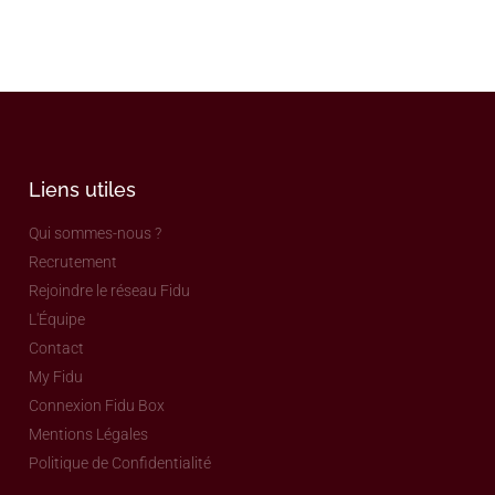
Liens utiles
Qui sommes-nous ?
Recrutement
Rejoindre le réseau Fidu
L'Équipe
Contact
My Fidu
Connexion Fidu Box
Mentions Légales
Politique de Confidentialité