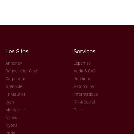
Les Sites
Services
Annonay
Expertise
Bagnols-sur-Cèze
Audit & CAC
Carpentras
Juridique
Grenoble
Patrimoine
Île Maurice
Informatique
Lyon
RH & Social
Montpellier
Paie
Nîmes
Nyons
Paris