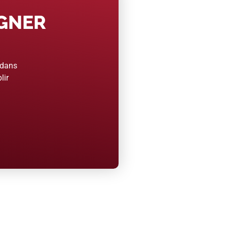
AGNER
 dans
lir