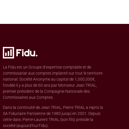
La Fidu est un Groupe d’expertise comptable et de
commissariat aux comptes implanté sur tout le territoire
national. Société Anonyme au capital de 1,000,000€,
fondée il y a plus de 60 ans par Monsieur Jean TRIAL,
premier président de la Compagnie Nationale des
Commissaires aux Comptes.
Dans la continuité de Jean TRIAL, Pierre TRIAL a repris la
SA Fiduciaire Parisienne de 1983 jusqu’en 2001. Depuis
cette date, Pierre-Laurent TRIAL (son fils) préside la
société (aujourd’hui Fidu).