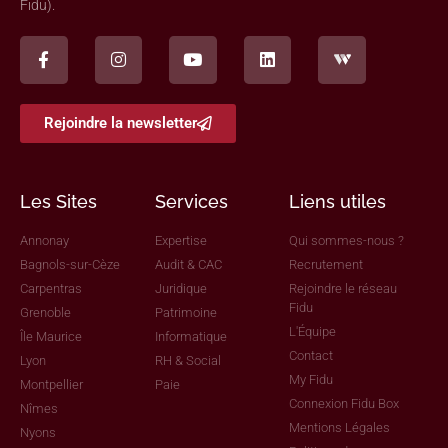
Fidu).
Rejoindre la newsletter
Les Sites
Services
Liens utiles
Annonay
Expertise
Qui sommes-nous ?
Bagnols-sur-Cèze
Audit & CAC
Recrutement
Carpentras
Juridique
Rejoindre le réseau
Fidu
Grenoble
Patrimoine
L'Équipe
Île Maurice
Informatique
Contact
Lyon
RH & Social
My Fidu
Montpellier
Paie
Connexion Fidu Box
Nîmes
Mentions Légales
Nyons