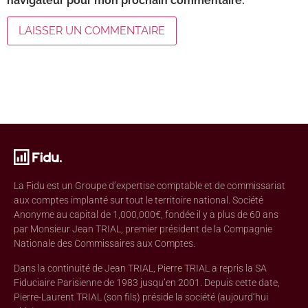
navigateur pour mon prochain commentaire.
La Fidu est un Groupe d’expertise comptable et de commissariat
aux comptes implanté sur tout le territoire national. Société
Anonyme au capital de 1,000,000€, fondée il y a plus de 60 ans
par Monsieur Jean TRIAL, premier président de la Compagnie
Nationale des Commissaires aux Comptes.
Dans la continuité de Jean TRIAL, Pierre TRIAL a repris la SA
Fiduciaire Parisienne de 1983 jusqu’en 2001. Depuis cette date,
Pierre-Laurent TRIAL (son fils) préside la société (aujourd’hui