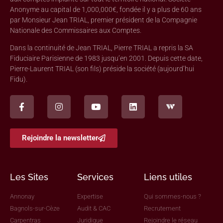
Anonyme au capital de 1,000,000€, fondée il y a plus de 60 ans
par Monsieur Jean TRIAL, premier président de la Compagnie
Nationale des Commissaires aux Comptes.
Dans la continuité de Jean TRIAL, Pierre TRIAL a repris la SA
Fiduciaire Parisienne de 1983 jusqu’en 2001. Depuis cette date,
Pierre-Laurent TRIAL (son fils) préside la société (aujourd’hui
Fidu).
Rejoindre la newsletter
Les Sites
Services
Liens utiles
Annonay
Expertise
Qui sommes-nous ?
Bagnols-sur-Cèze
Audit & CAC
Recrutement
Carpentras
Juridique
Rejoindre le réseau