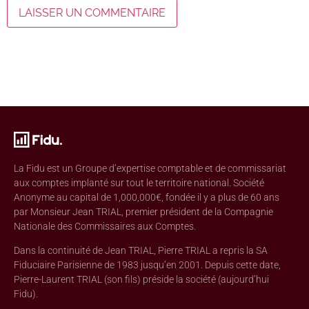
La Fidu est un Groupe d’expertise comptable et de commissariat
aux comptes implanté sur tout le territoire national. Société
Anonyme au capital de 1,000,000€, fondée il y a plus de 60 ans
par Monsieur Jean TRIAL, premier président de la Compagnie
Nationale des Commissaires aux Comptes.
Dans la continuité de Jean TRIAL, Pierre TRIAL a repris la SA
Fiduciaire Parisienne de 1983 jusqu’en 2001. Depuis cette date,
Pierre-Laurent TRIAL (son fils) préside la société (aujourd’hui
Fidu).