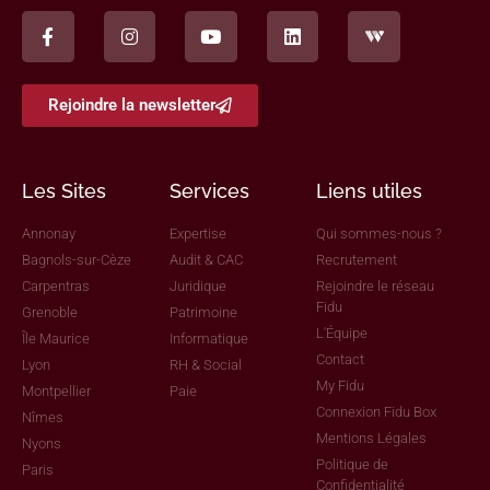
Rejoindre la newsletter
Les Sites
Services
Liens utiles
Annonay
Expertise
Qui sommes-nous ?
Bagnols-sur-Cèze
Audit & CAC
Recrutement
Carpentras
Juridique
Rejoindre le réseau
Fidu
Grenoble
Patrimoine
L'Équipe
Île Maurice
Informatique
Contact
Lyon
RH & Social
My Fidu
Montpellier
Paie
Connexion Fidu Box
Nîmes
Mentions Légales
Nyons
Politique de
Paris
Confidentialité