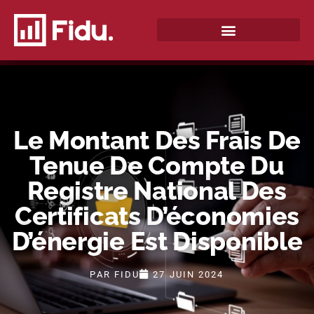
QUI SOMMES-NOUS ?
Le Montant Des Frais De
Tenue De Compte Du
Registre National Des
Certificats D’économies
D’énergie Est Disponible
PAR
FIDU
27 JUIN 2024