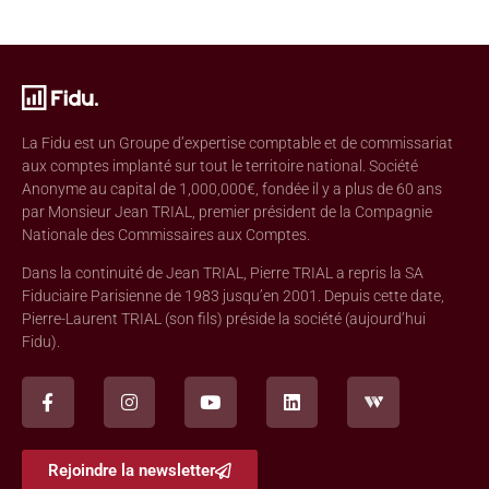
La Fidu est un Groupe d’expertise comptable et de commissariat
aux comptes implanté sur tout le territoire national. Société
Anonyme au capital de 1,000,000€, fondée il y a plus de 60 ans
par Monsieur Jean TRIAL, premier président de la Compagnie
Nationale des Commissaires aux Comptes.
Dans la continuité de Jean TRIAL, Pierre TRIAL a repris la SA
Fiduciaire Parisienne de 1983 jusqu’en 2001. Depuis cette date,
Pierre-Laurent TRIAL (son fils) préside la société (aujourd’hui
Fidu).
Rejoindre la newsletter