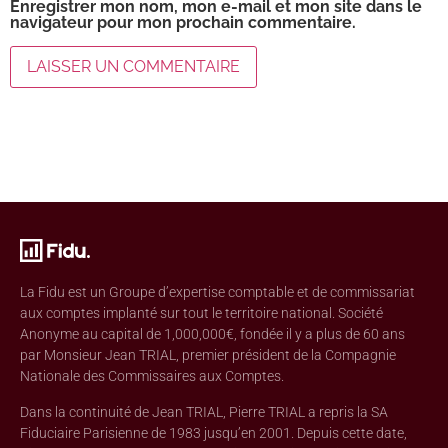
Enregistrer mon nom, mon e-mail et mon site dans le
navigateur pour mon prochain commentaire.
La Fidu est un Groupe d’expertise comptable et de commissariat
aux comptes implanté sur tout le territoire national. Société
Anonyme au capital de 1,000,000€, fondée il y a plus de 60 ans
par Monsieur Jean TRIAL, premier président de la Compagnie
Nationale des Commissaires aux Comptes.
Dans la continuité de Jean TRIAL, Pierre TRIAL a repris la SA
Fiduciaire Parisienne de 1983 jusqu’en 2001. Depuis cette date,