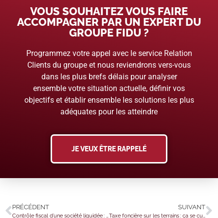
VOUS SOUHAITEZ VOUS FAIRE
ACCOMPAGNER PAR UN EXPERT DU
GROUPE FIDU ?
Programmez votre appel avec le service Relation
Clients du groupe et nous reviendrons vers-vous
dans les plus brefs délais pour analyser
ensemble votre situation actuelle, définir vos
objectifs et établir ensemble les solutions les plus
adéquates pour les atteindre
JE VEUX ÊTRE RAPPELÉ
PRÉCÉDENT
SUIVANT
Contrôle fiscal d’une société liquidée : à qui doit être adressée la proposition de rectification ?
Taxe foncière sur les terrains : ça se cultive ?