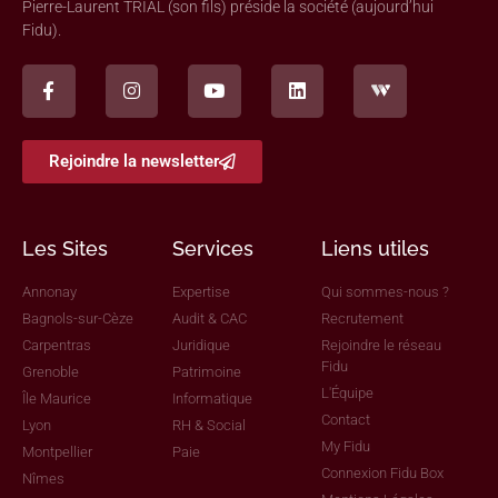
Pierre-Laurent TRIAL (son fils) préside la société (aujourd’hui
Fidu).
Rejoindre la newsletter
Les Sites
Services
Liens utiles
Annonay
Expertise
Qui sommes-nous ?
Bagnols-sur-Cèze
Audit & CAC
Recrutement
Carpentras
Juridique
Rejoindre le réseau
Fidu
Grenoble
Patrimoine
L'Équipe
Île Maurice
Informatique
Contact
Lyon
RH & Social
My Fidu
Montpellier
Paie
Connexion Fidu Box
Nîmes