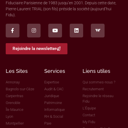
Fiduciaire Parisienne de 1983 jusqu’en 2001. Depuis cette date,
Pierre-Laurent TRIAL (son fils) préside la société (aujourd’hui
Fidu).
Rejoindre la newsletter
Les Sites
Services
Liens utiles
Annonay
Expertise
Qui sommes-nous ?
Bagnols-sur-Cèze
Audit & CAC
Recrutement
Carpentras
Juridique
Rejoindre le réseau
Fidu
Grenoble
Patrimoine
L'Équipe
Île Maurice
Informatique
Contact
Lyon
RH & Social
My Fidu
Montpellier
Paie