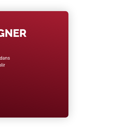
AGNER
 dans
lir