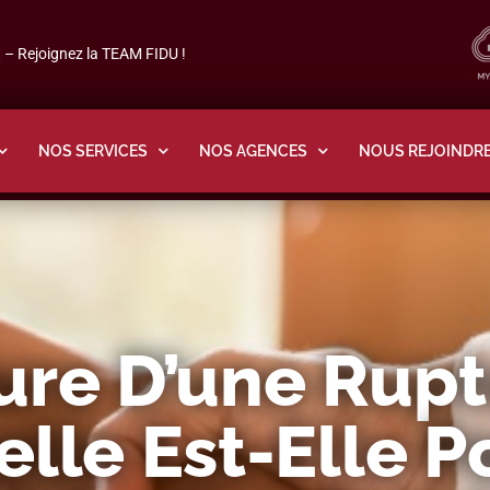
– Rejoignez la TEAM FIDU !
NOS SERVICES
NOS AGENCES
NOUS REJOINDR
ure D’une Rup
lle Est-Elle P