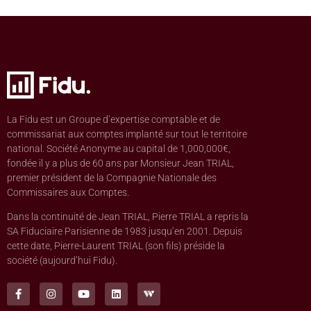
La Fidu est un Groupe d’expertise comptable et de
commissariat aux comptes implanté sur tout le territoire
national. Société Anonyme au capital de 1,000,000€,
fondée il y a plus de 60 ans par Monsieur Jean TRIAL,
premier président de la Compagnie Nationale des
Commissaires aux Comptes.
Dans la continuité de Jean TRIAL, Pierre TRIAL a repris la
SA Fiduciaire Parisienne de 1983 jusqu’en 2001. Depuis
cette date, Pierre-Laurent TRIAL (son fils) préside la
société (aujourd’hui Fidu).