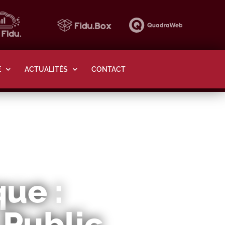
E
ACTUALITÉS
CONTACT
que :
 Public