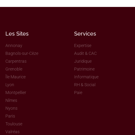
Les Sites
Services
Annonay
Expertise
Bagnols-sur-Cèze
Audit & CAC
Carpentras
Juridique
Grenoble
Patrimoine
Île Maurice
Informatique
Lyon
RH & Social
Montpellier
Paie
Nîmes
Nyons
Paris
Toulouse
Valréas