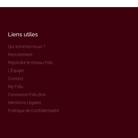
Liens utiles
Qui sommes-nous ?
Recrutement
Rejoindre le réseau Fidu
L'Équipe
Contact
My Fidu
Connexion Fidu Box
Mentions Légales
Politique de Confidentialité