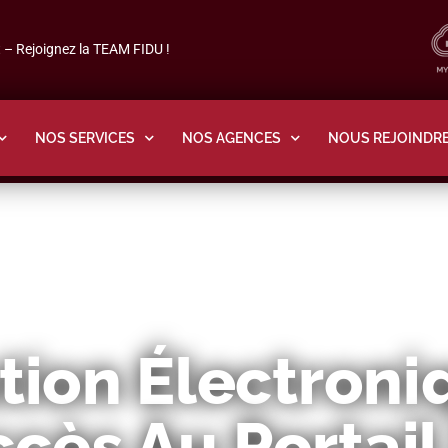
– Rejoignez la TEAM FIDU !
NOS SERVICES
NOS AGENCES
NOUS REJOINDR
tion Électroni
cès Au Portail