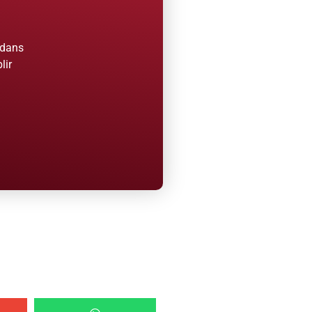
 dans
lir