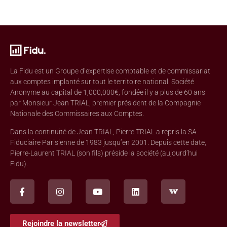
La Fidu est un Groupe d’expertise comptable et de commissariat
aux comptes implanté sur tout le territoire national. Société
Anonyme au capital de 1,000,000€, fondée il y a plus de 60 ans
par Monsieur Jean TRIAL, premier président de la Compagnie
Nationale des Commissaires aux Comptes.
Dans la continuité de Jean TRIAL, Pierre TRIAL a repris la SA
Fiduciaire Parisienne de 1983 jusqu’en 2001. Depuis cette date,
Pierre-Laurent TRIAL (son fils) préside la société (aujourd’hui
Fidu).
Rejoindre la newsletter