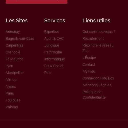
Les Sites
Services
Liens utiles
Annonay
Expertise
Qui sommes-nous ?
Bagnols-sur-Cèze
Audit & CAC
Recrutement
Carpentras
Juridique
Rejoindre le réseau
Fidu
Grenoble
Patrimoine
L'Équipe
Île Maurice
Informatique
Contact
Lyon
RH & Social
My Fidu
Montpellier
Paie
Connexion Fidu Box
Nîmes
Mentions Légales
Nyons
Politique de
Paris
Confidentialité
Toulouse
Valréas