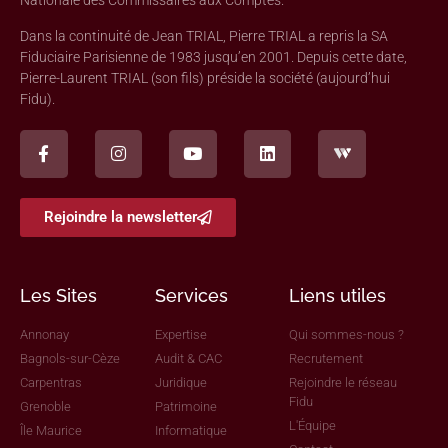
Nationale des Commissaires aux Comptes.
Dans la continuité de Jean TRIAL, Pierre TRIAL a repris la SA
Fiduciaire Parisienne de 1983 jusqu’en 2001. Depuis cette date,
Pierre-Laurent TRIAL (son fils) préside la société (aujourd’hui
Fidu).
Rejoindre la newsletter
Les Sites
Services
Liens utiles
Annonay
Expertise
Qui sommes-nous ?
Bagnols-sur-Cèze
Audit & CAC
Recrutement
Carpentras
Juridique
Rejoindre le réseau
Fidu
Grenoble
Patrimoine
L'Équipe
Île Maurice
Informatique