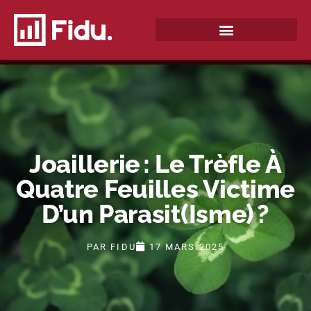
QUI SOMMES-NOUS ?
Joaillerie : Le Trèfle À
Quatre Feuilles Victime
D’un Parasit(isme) ?
PAR
FIDU
17 MARS 2025