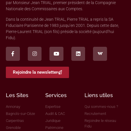
par Monsieur Jean TRIAL, premier président de la Compagnie
Nationale des Commissaires aux Comptes.
Dans la continuité de Jean TRIAL, Pierre TRIAL a repris la SA
Fiduciaire Parisienne de 1983 jusqu’en 2001. Depuis cette date,
Pierre-Laurent TRIAL (son fils) préside la société (aujourd’hui
Fidu).
Rejoindre la newsletter
Les Sites
Services
Liens utiles
Annonay
Expertise
Qui sommes-nous ?
Bagnols-sur-Cèze
Audit & CAC
Recrutement
Carpentras
Juridique
Rejoindre le réseau
Fidu
Grenoble
Patrimoine