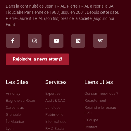
Dans la continuité de Jean TRIAL, Pierre TRIAL a repris la SA
Fiduciaire Parisienne de 1983 jusqu’en 2001. Depuis cette date,
Pierre-Laurent TRIAL (son fils) préside la société (aujourd’hui
Fidu).
Rejoindre la newsletter
Les Sites
Services
Liens utiles
Annonay
Expertise
Qui sommes-nous ?
Bagnols-sur-Cèze
Audit & CAC
Recrutement
Carpentras
Juridique
Rejoindre le réseau
Fidu
Grenoble
Patrimoine
L'Équipe
Île Maurice
Informatique
Contact
Lyon
RH & Social