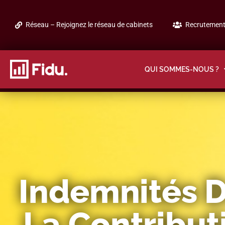
Réseau – Rejoignez le réseau de cabinets
Recrutement 
QUI SOMMES-NOUS ?
Indemnités D
La Contributi