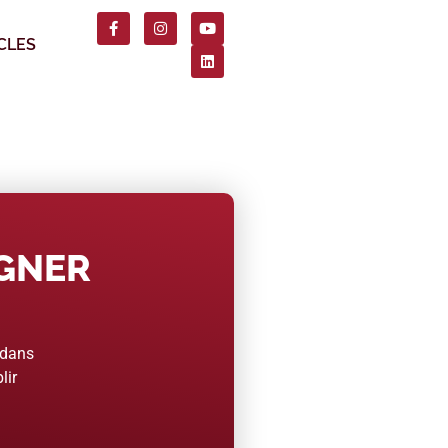
CLES
AGNER
 dans
lir