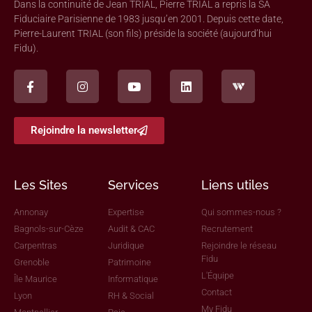
Dans la continuité de Jean TRIAL, Pierre TRIAL a repris la SA
Fiduciaire Parisienne de 1983 jusqu’en 2001. Depuis cette date,
Pierre-Laurent TRIAL (son fils) préside la société (aujourd’hui
Fidu).
Rejoindre la newsletter
Les Sites
Services
Liens utiles
Annonay
Expertise
Qui sommes-nous ?
Bagnols-sur-Cèze
Audit & CAC
Recrutement
Carpentras
Juridique
Rejoindre le réseau
Fidu
Grenoble
Patrimoine
L'Équipe
Île Maurice
Informatique
Contact
Lyon
RH & Social
My Fidu