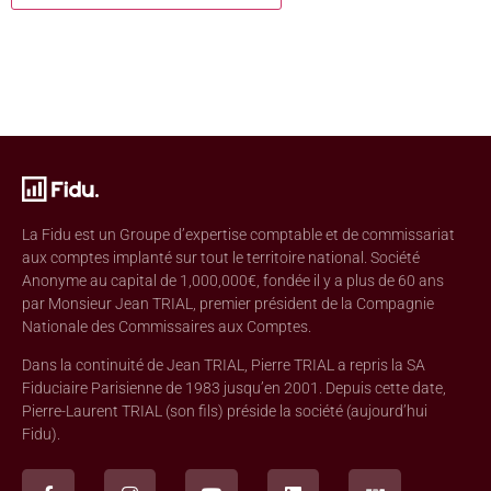
La Fidu est un Groupe d’expertise comptable et de commissariat
aux comptes implanté sur tout le territoire national. Société
Anonyme au capital de 1,000,000€, fondée il y a plus de 60 ans
par Monsieur Jean TRIAL, premier président de la Compagnie
Nationale des Commissaires aux Comptes.
Dans la continuité de Jean TRIAL, Pierre TRIAL a repris la SA
Fiduciaire Parisienne de 1983 jusqu’en 2001. Depuis cette date,
Pierre-Laurent TRIAL (son fils) préside la société (aujourd’hui
Fidu).