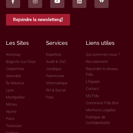
Rejoindre la newsletter
Les Sites
Services
Liens utiles
Annonay
Expertise
Qui sommes-nous ?
Bagnols-sur-Cèze
Audit & CAC
Recrutement
Carpentras
Juridique
Rejoindre le réseau
Fidu
Grenoble
Patrimoine
L'Équipe
Île Maurice
Informatique
Contact
Lyon
RH & Social
My Fidu
Montpellier
Paie
Connexion Fidu Box
Nîmes
Mentions Légales
Nyons
Politique de
Paris
Confidentialité
Toulouse
Valréas