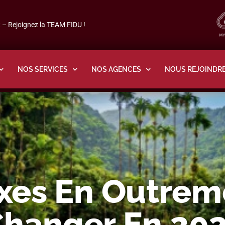
– Rejoignez la TEAM FIDU !
NOS SERVICES
NOS AGENCES
NOUS REJOINDR
xes En Outreme
Changer En 20