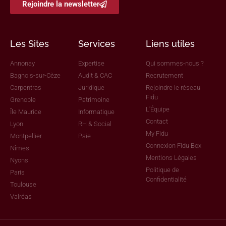
Rejoindre la newsletter
Les Sites
Services
Liens utiles
Annonay
Expertise
Qui sommes-nous ?
Bagnols-sur-Cèze
Audit & CAC
Recrutement
Carpentras
Juridique
Rejoindre le réseau
Fidu
Grenoble
Patrimoine
L'Équipe
Île Maurice
Informatique
Contact
Lyon
RH & Social
My Fidu
Montpellier
Paie
Connexion Fidu Box
Nîmes
Mentions Légales
Nyons
Politique de
Paris
Confidentialité
Toulouse
Valréas