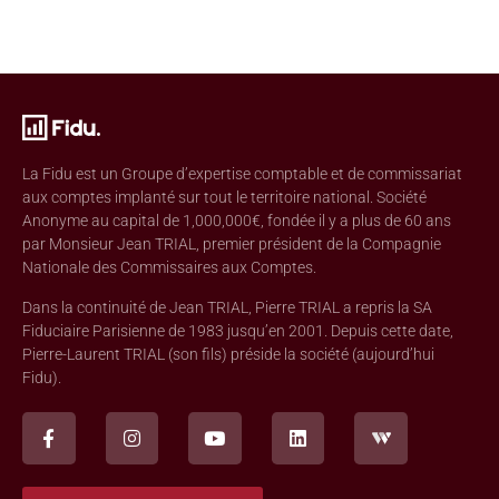
La Fidu est un Groupe d’expertise comptable et de commissariat
aux comptes implanté sur tout le territoire national. Société
Anonyme au capital de 1,000,000€, fondée il y a plus de 60 ans
par Monsieur Jean TRIAL, premier président de la Compagnie
Nationale des Commissaires aux Comptes.
Dans la continuité de Jean TRIAL, Pierre TRIAL a repris la SA
Fiduciaire Parisienne de 1983 jusqu’en 2001. Depuis cette date,
Pierre-Laurent TRIAL (son fils) préside la société (aujourd’hui
Fidu).