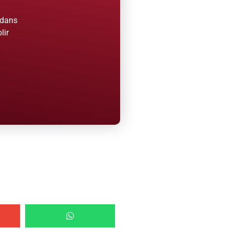
 dans
lir