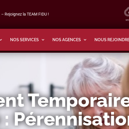
– Rejoignez la TEAM FIDU !
NOS SERVICES
NOS AGENCES
NOUS REJOINDR
nt Temporair
 : Pérennisati