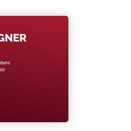
AGNER
 dans
lir