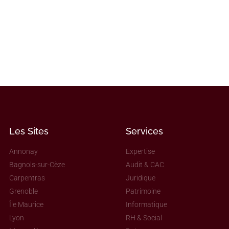
Les Sites
Services
Annonay
Expertise
Bagnols-sur-Cèze
Audit & CAC
Carpentras
Juridique
Grenoble
Patrimoine
Île Maurice
Informatique
Lyon
RH & Social