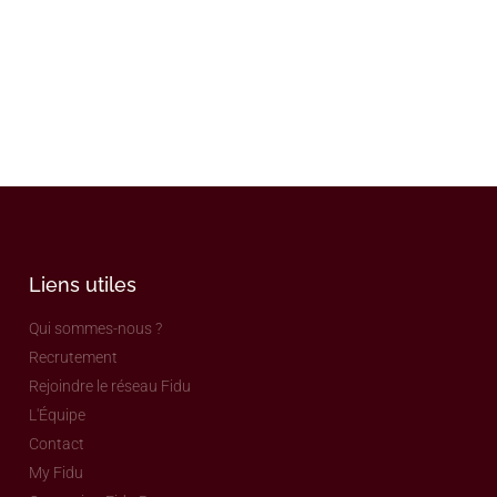
Liens utiles
Qui sommes-nous ?
Recrutement
Rejoindre le réseau Fidu
L'Équipe
Contact
My Fidu