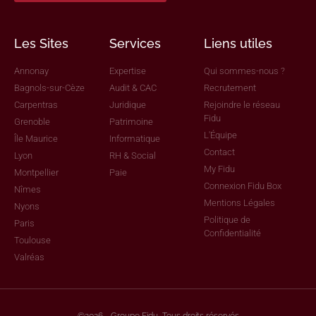
Les Sites
Services
Liens utiles
Annonay
Expertise
Qui sommes-nous ?
Bagnols-sur-Cèze
Audit & CAC
Recrutement
Carpentras
Juridique
Rejoindre le réseau
Fidu
Grenoble
Patrimoine
L'Équipe
Île Maurice
Informatique
Contact
Lyon
RH & Social
My Fidu
Montpellier
Paie
Connexion Fidu Box
Nîmes
Mentions Légales
Nyons
Politique de
Paris
Confidentialité
Toulouse
Valréas
©2026 - Groupe Fidu, Tous droits réservés