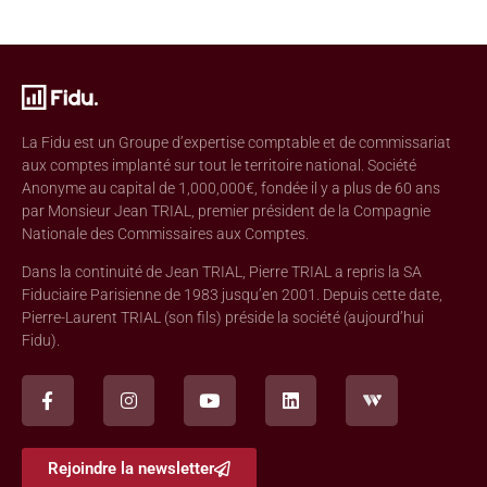
La Fidu est un Groupe d’expertise comptable et de commissariat
aux comptes implanté sur tout le territoire national. Société
Anonyme au capital de 1,000,000€, fondée il y a plus de 60 ans
par Monsieur Jean TRIAL, premier président de la Compagnie
Nationale des Commissaires aux Comptes.
Dans la continuité de Jean TRIAL, Pierre TRIAL a repris la SA
Fiduciaire Parisienne de 1983 jusqu’en 2001. Depuis cette date,
Pierre-Laurent TRIAL (son fils) préside la société (aujourd’hui
Fidu).
Rejoindre la newsletter