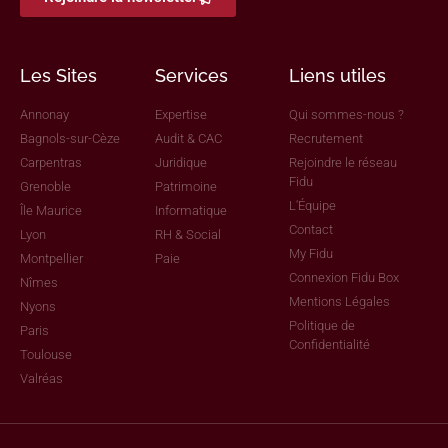
Les Sites
Services
Liens utiles
Annonay
Expertise
Qui sommes-nous ?
Bagnols-sur-Cèze
Audit & CAC
Recrutement
Carpentras
Juridique
Rejoindre le réseau
Fidu
Grenoble
Patrimoine
L'Équipe
Île Maurice
Informatique
Contact
Lyon
RH & Social
My Fidu
Montpellier
Paie
Connexion Fidu Box
Nîmes
Mentions Légales
Nyons
Politique de
Paris
Confidentialité
Toulouse
Valréas