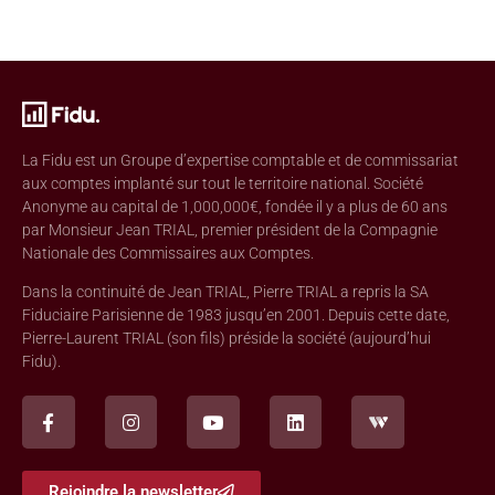
La Fidu est un Groupe d’expertise comptable et de commissariat
aux comptes implanté sur tout le territoire national. Société
Anonyme au capital de 1,000,000€, fondée il y a plus de 60 ans
par Monsieur Jean TRIAL, premier président de la Compagnie
Nationale des Commissaires aux Comptes.
Dans la continuité de Jean TRIAL, Pierre TRIAL a repris la SA
Fiduciaire Parisienne de 1983 jusqu’en 2001. Depuis cette date,
Pierre-Laurent TRIAL (son fils) préside la société (aujourd’hui
Fidu).
Rejoindre la newsletter