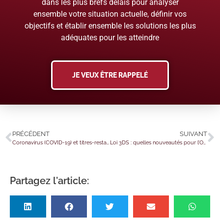
dans les plus brefs délais pour analyser
ensemble votre situation actuelle, définir vos
objectifs et établir ensemble les solutions les plus
adéquates pour les atteindre
JE VEUX ÊTRE RAPPELÉ
PRÉCÉDENT
SUIVANT
Coronavirus (COVID-19) et titres-restaurant : encore une prolongation…
Loi 3DS : quelles nouveautés pour l’Outre-mer ?
Partagez l'article: