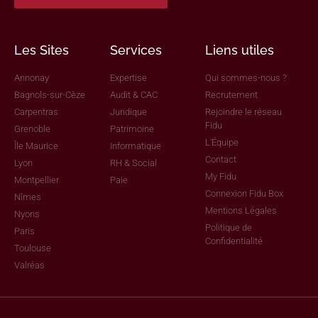
Les Sites
Services
Liens utiles
Annonay
Expertise
Qui sommes-nous ?
Bagnols-sur-Cèze
Audit & CAC
Recrutement
Carpentras
Juridique
Rejoindre le réseau
Fidu
Grenoble
Patrimoine
L'Équipe
Île Maurice
Informatique
Contact
Lyon
RH & Social
My Fidu
Montpellier
Paie
Connexion Fidu Box
Nîmes
Mentions Légales
Nyons
Politique de
Paris
Confidentialité
Toulouse
Valréas