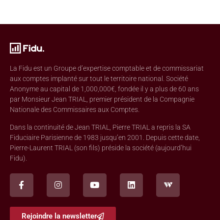
La Fidu est un Groupe d’expertise comptable et de commissariat
aux comptes implanté sur tout le territoire national. Société
Anonyme au capital de 1,000,000€, fondée il y a plus de 60 ans
par Monsieur Jean TRIAL, premier président de la Compagnie
Nationale des Commissaires aux Comptes.
Dans la continuité de Jean TRIAL, Pierre TRIAL a repris la SA
Fiduciaire Parisienne de 1983 jusqu’en 2001. Depuis cette date,
Pierre-Laurent TRIAL (son fils) préside la société (aujourd’hui
Fidu).
Rejoindre la newsletter