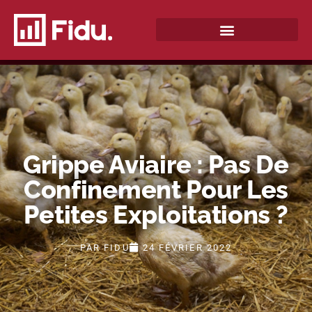
QUI SOMMES-NOUS ?
Grippe Aviaire : Pas De
Confinement Pour Les
Petites Exploitations ?
PAR
FIDU
24 FÉVRIER 2022