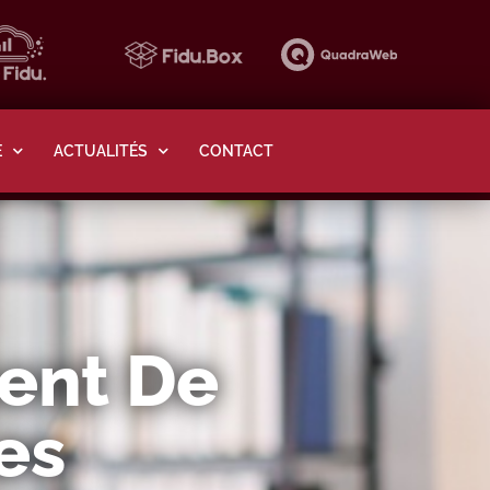
E
ACTUALITÉS
CONTACT
ment De
es