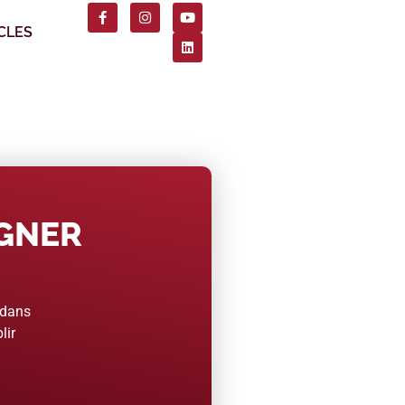
CLES
AGNER
 dans
lir