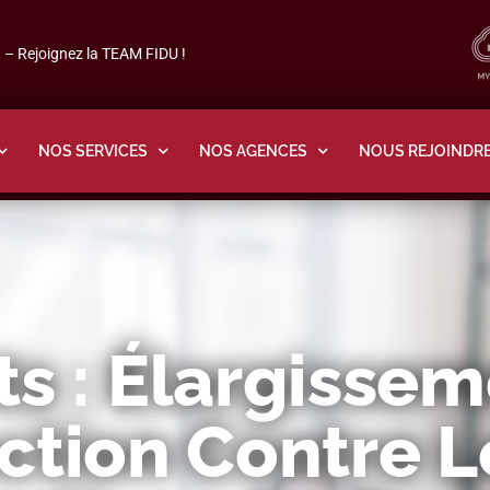
– Rejoignez la TEAM FIDU !
NOS SERVICES
NOS AGENCES
NOUS REJOINDR
ts : Élargisse
ction Contre L