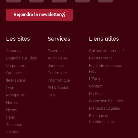
Rejoindre la newsletter
Les Sites
Services
Liens utiles
Annonay
Expertise
Qui sommes-nous ?
Bagnols-sur-Cèze
Audit & CAC
Recrutement
Carpentras
Juridique
Rejoindre le réseau
Fidu
Grenoble
Patrimoine
L'Équipe
Île Maurice
Informatique
Contact
Lyon
RH & Social
My Fidu
Montpellier
Paie
Connexion Fidu Box
Nîmes
Mentions Légales
Nyons
Politique de
Paris
Confidentialité
Toulouse
Valréas