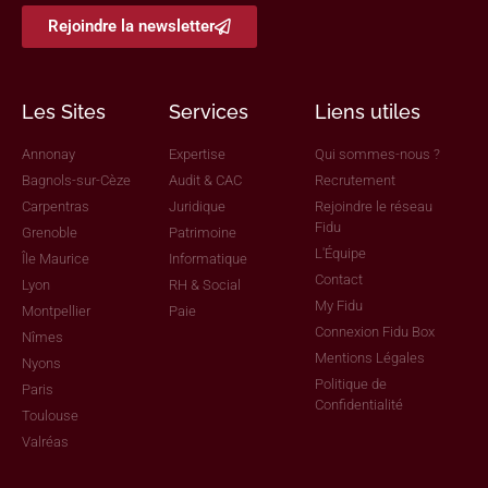
Rejoindre la newsletter
Les Sites
Services
Liens utiles
Annonay
Expertise
Qui sommes-nous ?
Bagnols-sur-Cèze
Audit & CAC
Recrutement
Carpentras
Juridique
Rejoindre le réseau
Fidu
Grenoble
Patrimoine
L'Équipe
Île Maurice
Informatique
Contact
Lyon
RH & Social
My Fidu
Montpellier
Paie
Connexion Fidu Box
Nîmes
Mentions Légales
Nyons
Politique de
Paris
Confidentialité
Toulouse
Valréas