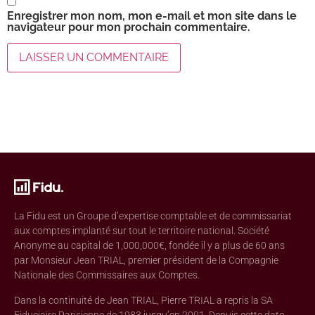
Enregistrer mon nom, mon e-mail et mon site dans le
navigateur pour mon prochain commentaire.
La Fidu est un Groupe d’expertise comptable et de commissariat
aux comptes implanté sur tout le territoire national. Société
Anonyme au capital de 1,000,000€, fondée il y a plus de 60 ans
par Monsieur Jean TRIAL, premier président de la Compagnie
Nationale des Commissaires aux Comptes.
Dans la continuité de Jean TRIAL, Pierre TRIAL a repris la SA
Fiduciaire Parisienne de 1983 jusqu’en 2001. Depuis cette date,