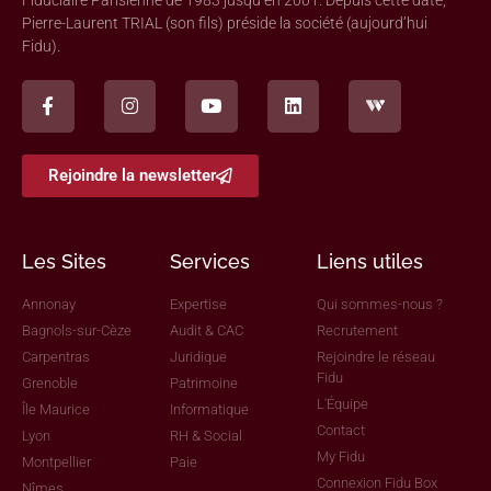
Pierre-Laurent TRIAL (son fils) préside la société (aujourd’hui
Fidu).
Rejoindre la newsletter
Les Sites
Services
Liens utiles
Annonay
Expertise
Qui sommes-nous ?
Bagnols-sur-Cèze
Audit & CAC
Recrutement
Carpentras
Juridique
Rejoindre le réseau
Fidu
Grenoble
Patrimoine
L'Équipe
Île Maurice
Informatique
Contact
Lyon
RH & Social
My Fidu
Montpellier
Paie
Connexion Fidu Box
Nîmes