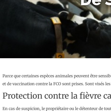
Parce que certaines espèces animales peuvent être sensible
et de vaccination contre la FCO sont prises. Sont visés les
Protection contre la fièvre c
En cas de suspicion, le propriétaire ou le détenteur de t