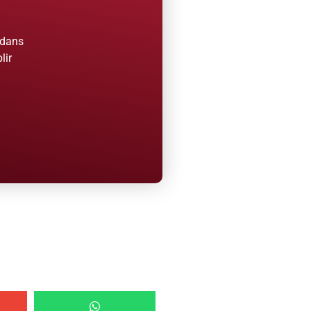
 dans
lir