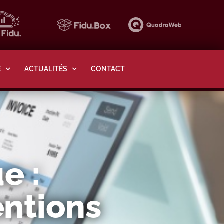
E
ACTUALITÉS
CONTACT
e :
entions