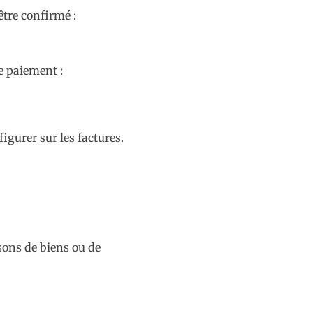
être confirmé :
e paiement :
igurer sur les factures.
sons de biens ou de