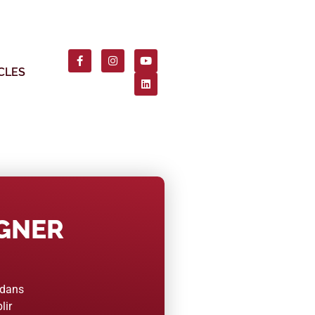
CLES
AGNER
 dans
lir