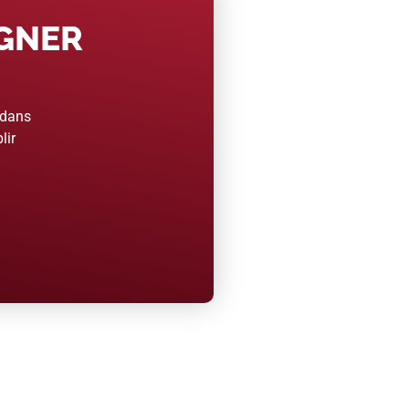
AGNER
 dans
lir