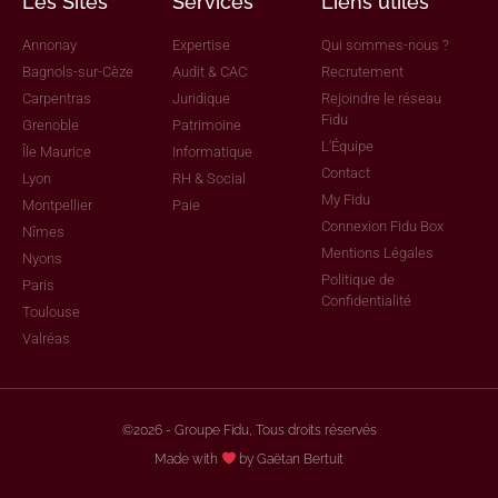
Les Sites
Services
Liens utiles
Annonay
Expertise
Qui sommes-nous ?
Bagnols-sur-Cèze
Audit & CAC
Recrutement
Carpentras
Juridique
Rejoindre le réseau
Fidu
Grenoble
Patrimoine
L'Équipe
Île Maurice
Informatique
Contact
Lyon
RH & Social
My Fidu
Montpellier
Paie
Connexion Fidu Box
Nîmes
Mentions Légales
Nyons
Politique de
Paris
Confidentialité
Toulouse
Valréas
©2026 - Groupe Fidu, Tous droits réservés
Made with
by Gaëtan Bertuit