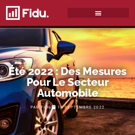
QUI SOMMES-NOUS ?
Été 2022 : Des Mesures
Pour Le Secteur
Automobile
PAR
FIDU
18 SEPTEMBRE 2022