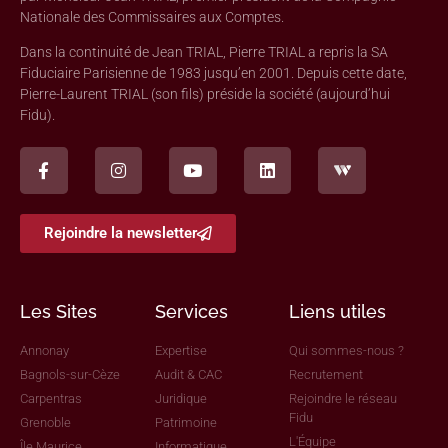
Nationale des Commissaires aux Comptes.
Dans la continuité de Jean TRIAL, Pierre TRIAL a repris la SA
Fiduciaire Parisienne de 1983 jusqu’en 2001. Depuis cette date,
Pierre-Laurent TRIAL (son fils) préside la société (aujourd’hui
Fidu).
Rejoindre la newsletter
Les Sites
Services
Liens utiles
Annonay
Expertise
Qui sommes-nous ?
Bagnols-sur-Cèze
Audit & CAC
Recrutement
Carpentras
Juridique
Rejoindre le réseau
Fidu
Grenoble
Patrimoine
L'Équipe
Île Maurice
Informatique