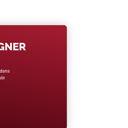
AGNER
 dans
lir