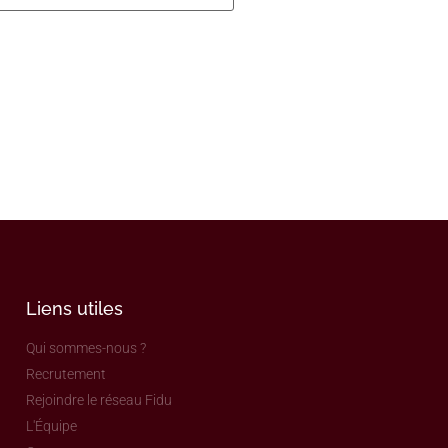
Liens utiles
Qui sommes-nous ?
Recrutement
Rejoindre le réseau Fidu
L'Équipe