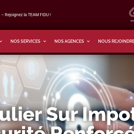
– Rejoignez la TEAM FIDU !
NOS SERVICES
NOS AGENCES
NOUS REJOINDR
ulier Sur Impo
urité Renforcé