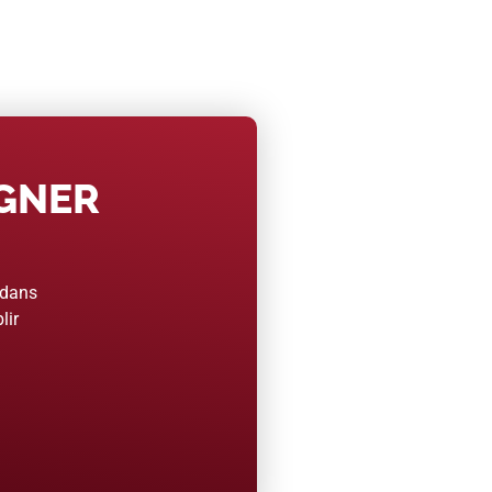
AGNER
 dans
lir