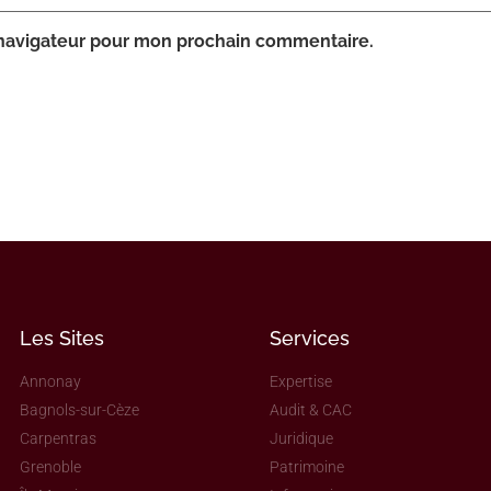
 navigateur pour mon prochain commentaire.
Les Sites
Services
Annonay
Expertise
Bagnols-sur-Cèze
Audit & CAC
Carpentras
Juridique
Grenoble
Patrimoine