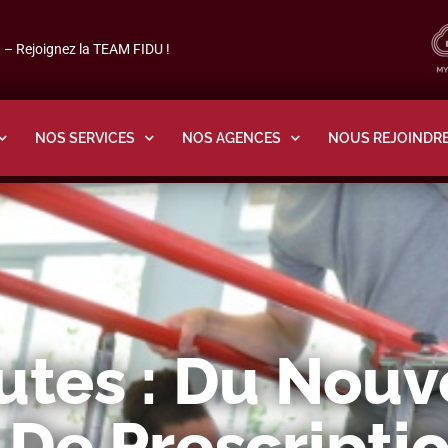
– Rejoignez la TEAM FIDU !
NOS SERVICES
NOS AGENCES
NOUS REJOINDR
utes : Du Nouv
 De Prescripti