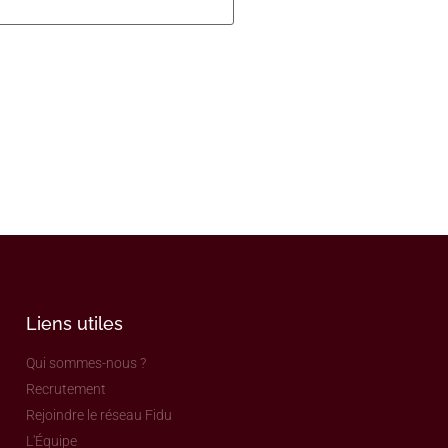
Liens utiles
Qui sommes-nous ?
Recrutement
Rejoindre le réseau Fidu
L'Équipe