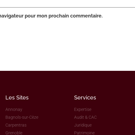
 navigateur pour mon prochain commentaire.
Les Sites
Services
Annonay
Expertise
Bagnols-sur-Cèze
Audit & CAC
Carpentras
Juridique
Grenoble
Patrimoine