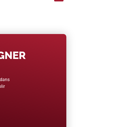
AGNER
 dans
lir