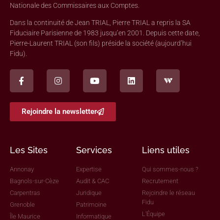
Nationale des Commissaires aux Comptes.
Dans la continuité de Jean TRIAL, Pierre TRIAL a repris la SA
Fiduciaire Parisienne de 1983 jusqu’en 2001. Depuis cette date,
Pierre-Laurent TRIAL (son fils) préside la société (aujourd’hui
Fidu).
Rejoindre la newsletter
Les Sites
Services
Liens utiles
Annonay
Expertise
Qui sommes-nous ?
Bagnols-sur-Cèze
Audit & CAC
Recrutement
Carpentras
Juridique
Rejoindre le réseau
Fidu
Grenoble
Patrimoine
L'Équipe
Île Maurice
Informatique